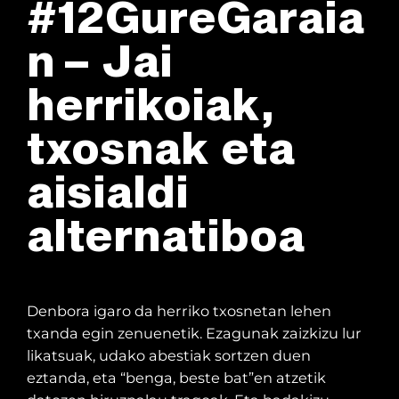
#12GureGaraia
n – Jai
herrikoiak,
txosnak eta
aisialdi
alternatiboa
Denbora igaro da herriko txosnetan lehen
txanda egin zenuenetik. Ezagunak zaizkizu lur
likatsuak, udako abestiak sortzen duen
eztanda, eta “benga, beste bat”en atzetik