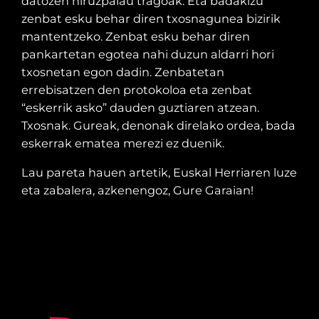
datozen hiruzpalau tragoak. Eta badakizu
zenbat esku behar diren txosnagunea bizirik
mantentzeko. Zenbat esku behar diren
pankartetan egotea nahi duzun aldarri hori
txosnetan egon dadin. Zenbatetan
errebisatzen den protokoloa eta zenbat
“eskerrik asko” dauden guztiaren atzean.
Txosnak. Gureak, denonak direlako ordea, bada
eskerrak ematea merezi ez duenik.
Lau pareta hauen artetik, Euskal Herriaren luze
eta zabalera, azkenengoz, Gure Garaian!