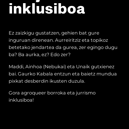
inklusiboa
Ez zaizkigu gustatzen, gehien bat gure
inguruan direnean. Aurreiritziz eta topikoz
betetako jendartea da gurea, zer egingo dugu
ba? Ba aurka, ez? Edo zer?
Maddi, Ainhoa (Nebukai) eta Unaik gutxienez
bai. Gaurko Kabala entzun eta baietz mundua
pixkat desberdin ikusten duzula.
Gora agroqueer borroka eta jurrismo
inklusiboa!