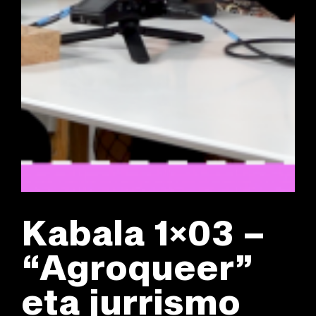
Kabala 1×03 –
“Agroqueer”
eta jurrismo