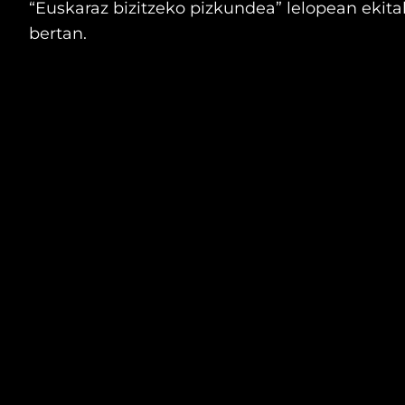
“Euskaraz bizitzeko pizkundea” lelopean ekita
bertan.