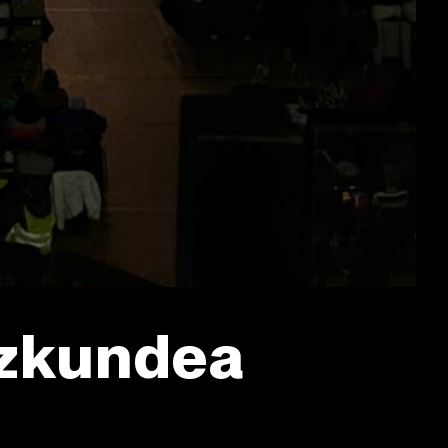
izkundea