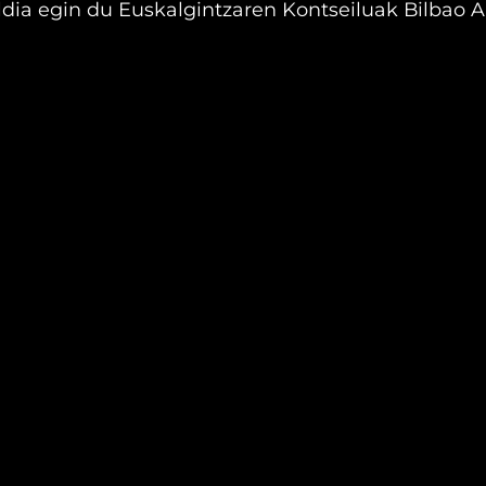
ldia egin du Euskalgintzaren Kontseiluak Bilbao A