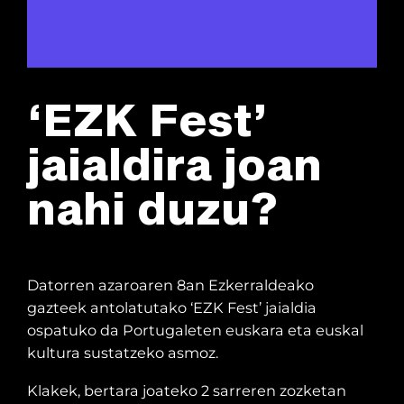
‘EZK Fest’
jaialdira joan
nahi duzu?
Datorren azaroaren 8an Ezkerraldeako
gazteek antolatutako ‘EZK Fest’ jaialdia
ospatuko da Portugaleten euskara eta euskal
kultura sustatzeko asmoz.
Klakek, bertara joateko 2 sarreren zozketan