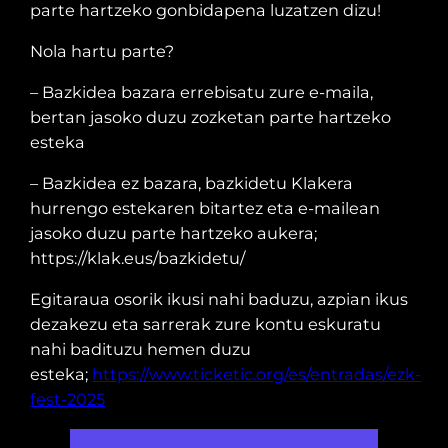
parte hartzeko gonbidapena luzatzen dizu!
Nola hartu parte?
– Bazkidea bazara errebisatu zure e-maila,
bertan jasoko duzu zozketan parte hartzeko
esteka
– Bazkidea ez bazara, bazkidetu Klakera
hurrengo estekaren bitartez eta e-mailean
jasoko duzu parte hartzeko aukera;
https://klak.eus/bazkidetu/
Egitaraua osorik ikusi nahi baduzu, azpian ikus
dezakezu eta sarrerak zure kontu eskuratu
nahi badituzu hemen duzu
esteka;
https://www.ticketic.org/es/entradas/ezk-
fest-2025