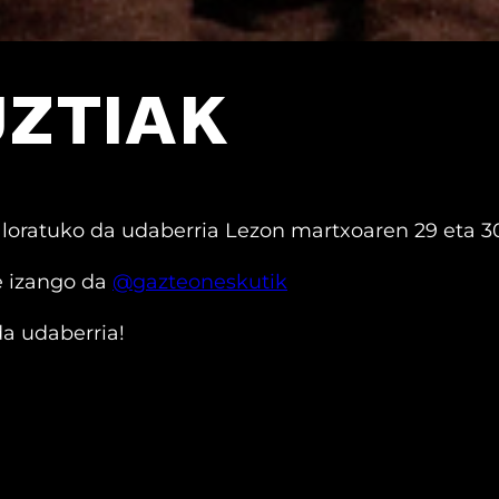
ZTIAK
 loratuko da udaberria Lezon martxoaren 29 eta 
e izango da
@gazteoneskutik
a udaberria!