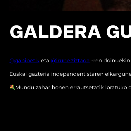
GALDERA GU
@ganibet.k
eta
@irune.ziztada
-ren doinuekin
Euskal gazteria independentistaren elkargun
Mundu zahar honen errautsetatik loratuko d