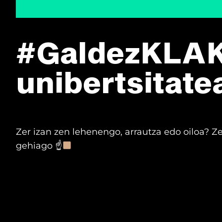
#GaldezKLA
unibertsitate
Zer izan zen lehenengo, arrautza edo oiloa? Z
gehiago ☝