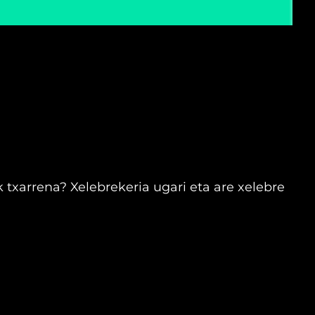
 txarrena? Xelebrekeria ugari eta are xelebre