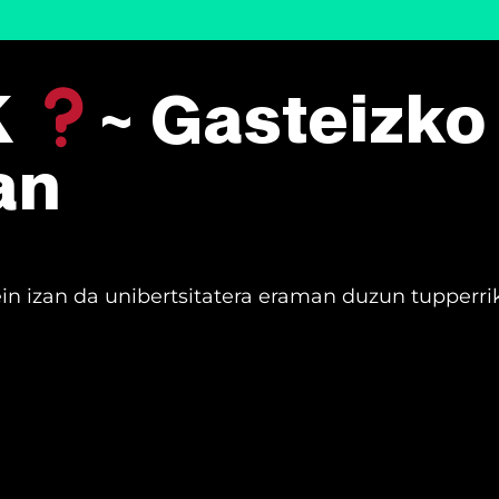
K
~ Gasteizko
an
ein izan da unibertsitatera eraman duzun tupperrik