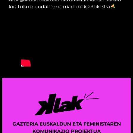
loratuko da udaberria martxoak 29tik 31ra
GAZTERIA EUSKALDUN ETA FEMINISTAREN
KOMUNIKAZIO PROIEKTUA