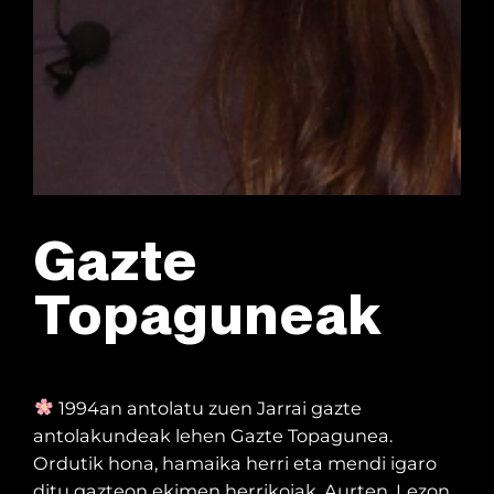
Gazte
Topaguneak
1994an antolatu zuen Jarrai gazte
antolakundeak lehen Gazte Topagunea.
Ordutik hona, hamaika herri eta mendi igaro
ditu gazteon ekimen herrikoiak. Aurten, Lezon