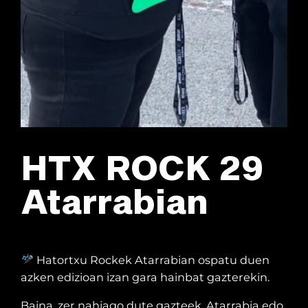
HTX ROCK 29
Atarrabian
Hatortxu Rockek Atarrabian ospatu duen
azken edizioan izan gara hainbat gazterekin.
Baina, zer nahiago dute gazteek, Atarrabia edo