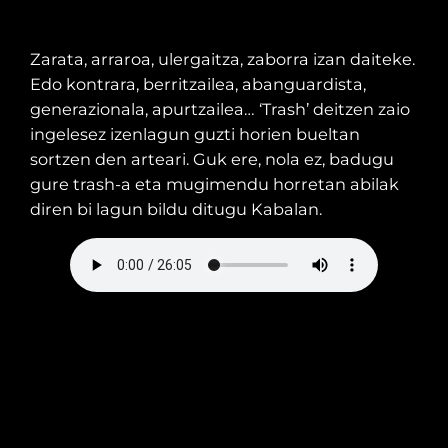
Zarata, arraroa, ulergaitza, zaborra izan daiteke.
Edo kontrara, berritzailea, abanguardista,
generazionala, apurtzailea… ‘Trash’ deitzen zaio
ingelesez izenlagun guzti horien bueltan
sortzen den arteari. Guk ere, nola ez, badugu
gure trash-a eta mugimendu horretan abilak
diren bi lagun bildu ditugu Kabalan.