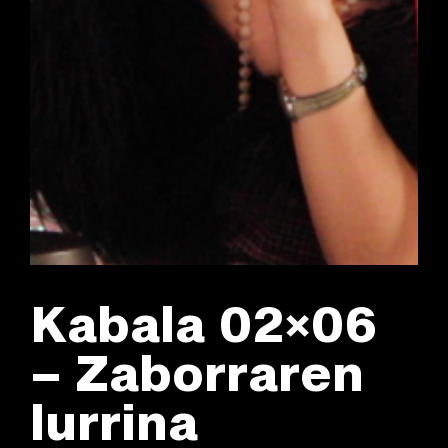
Kabala 02×06
– Zaborraren
lurrina