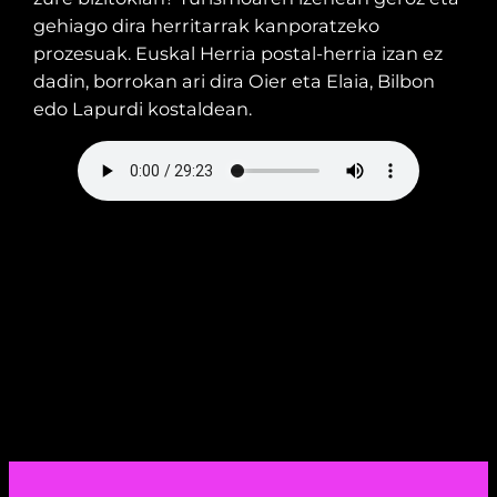
gehiago dira herritarrak kanporatzeko
prozesuak. Euskal Herria postal-herria izan ez
dadin, borrokan ari dira Oier eta Elaia, Bilbon
edo Lapurdi kostaldean.