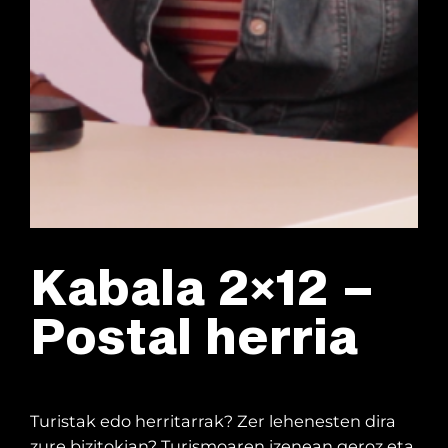
Kabala 2×12 –
Postal herria
Turistak edo herritarrak? Zer lehenesten dira
zure bizitokian? Turismoaren izenean geroz eta