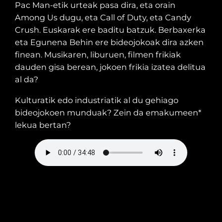
Pac Man-etik urteak pasa dira, eta orain
Among Us dugu, eta Call of Duty, eta Candy
Crush. Euskarak ere baditu batzuk. Berbaxerka
eta Egunena Behin ere bideojokoak dira azken
finean. Musikaren, liburuen, filmen frikiak
dauden gisa berean, jokoen frikia izatea delitua
al da?
Kulturatik edo industriatik al du gehiago
bideojokoen munduak? Zein da emakumeen*
lekua bertan?