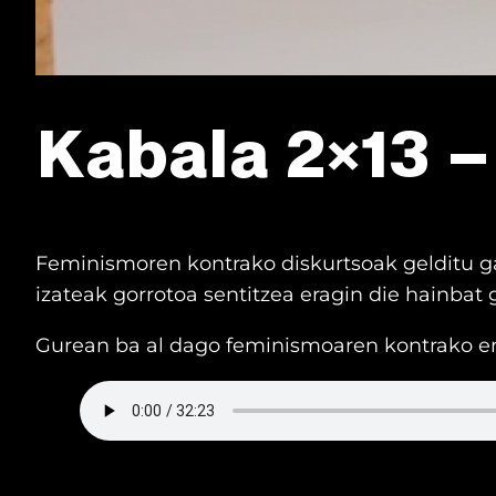
Kabala 2×13 –
Feminismoren kontrako diskurtsoak gelditu 
izateak gorrotoa sentitzea eragin die hainbat g
Gurean ba al dago feminismoaren kontrako err