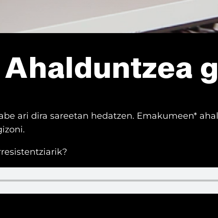
 Ahalduntzea g
gabe ari dira sareetan hedatzen. Emakumeen* aha
izoni.
esistentziarik?