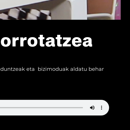
orrotatzea
lduntzeak eta bizimoduak aldatu behar