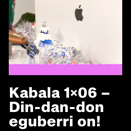
Kabala 1×06 –
Din-dan-don
eguberri on!