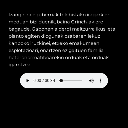
Izango da eguberriak telebistako iragarkien
moduan bizi duenik, baina Grinch-ak ere
bagaude. Gabonen alderdi maltzurra ikusi eta
planto egiten diogunak osabaren lekuz
kanpoko iruzkinei, etxeko emakumeen
esplotazioari, onartzen ez gaituen familia
heteronormatiboarekin orduak eta orduak
igarotzea…