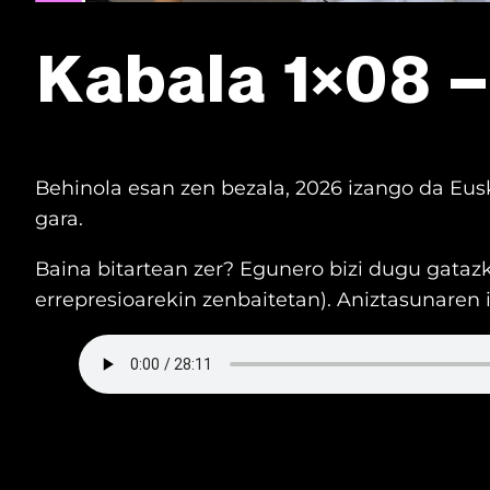
Kabala 1×08 
Behinola esan zen bezala, 2026 izango da Eusk
gara.
Baina bitartean zer? Egunero bizi dugu gatazk
errepresioarekin zenbaitetan). Aniztasunaren 