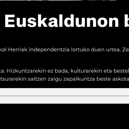
– Euskaldunon 
al Herriak independentzia lortuko duen urtea. Zen
a. Hizkuntzarekin ez bada, kulturarekin eta beste
itsurarekin saltzen zaigu zapalkuntza beste askota