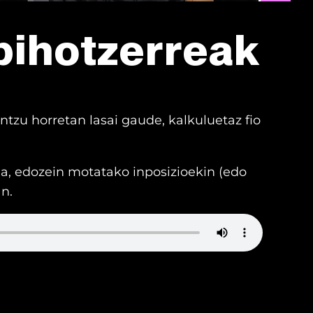
bihotzerreak
tzu horretan lasai gaude, kalkuluetaz fio
la, edozein motatako inposizioekin (edo
n.