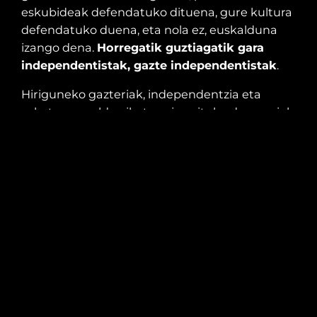
eskubideak defendatuko dituena, gure kultura
defendatuko duena, eta nola ez, euskalduna
izango dena.
Horregatik guztiagatik gara
independentistak, gazte independentistak
.
Hiriguneko gazteriak, independentzia eta
askatasuna aldarrikatzen jarraituko du, garaiak
hala eskatzen duelako. Beraz, Bilboko kaleak
indarrez beteteko ditugu, auzolanaren grinak
eta indar kolektiboak mugiarazten gaituelako,
eta argi dugulako, hemen badela gazteria
eraldatzaile, euskaldun eta feministon kapa
zabala, olatu erreakzionario eta atzerakoiaren
aurka lehen lerroan egongo dena.
Gazteria independentista etorkizuna
borrokatzeko prest dago, eta Lasterka goaz!