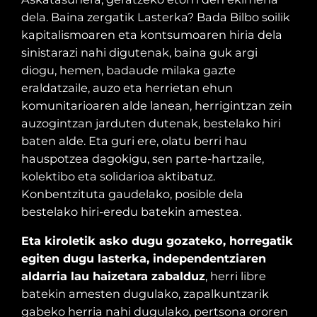
dela. Baina zergatik Lasterka? Bada Bilbo soilik
kapitalismoaren eta kontsumoaren hiria dela
sinistarazi nahi digutenak, baina guk argi
diogu, hemen, badaude milaka gazte
eraldatzaile, auzo eta herrietan ehun
komunitarioaren alde lanean, herrigintzan zein
auzogintzan jarduten dutenak, bestelako hiri
baten alde. Eta guri ere, olatu berri hau
hauspotzea dagokigu, sen parte-hartzaile,
kolektibo eta solidarioa aktibatuz.
Konbentzituta gaudelako, posible dela
bestelako hiri-eredu batekin amestea.
Eta kiroletik asko dugu gozateko, horregatik
egiten dugu lasterka, independentziaren
aldarria lau haizetara zabalduz
, herri libre
batekin amesten dugulako, zapalkuntzarik
gabeko herria nahi dugulako, pertsona ororen