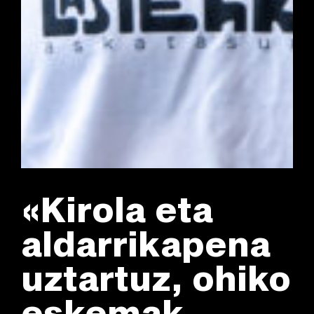
«Kirola eta
aldarrikapena
uztartuz, ohiko
eskemak