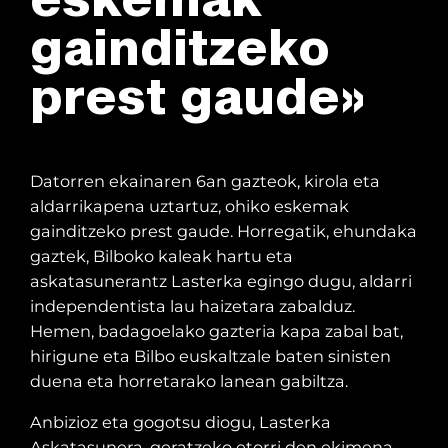
gainditzeko
prest gaude»
Datorren ekainaren 6an gazteok, kirola eta
aldarrikapena uztartuz, ohiko eskemak
gainditzeko prest gaude. Horregatik, ehundaka
gaztek, Bilboko kaleak hartu eta
askatasunerantz Lasterka egingo dugu, aldarri
independentista lau haizetara zabalduz.
Hemen, badagoelako gazteria kapa zabal bat,
hirigune eta Bilbo euskaltzale baten sinisten
duena eta horretarako lanean gabiltza.
Anbizioz eta gogotsu diogu, Lasterka
Askatasunera, geratzeko etorri den ekimena