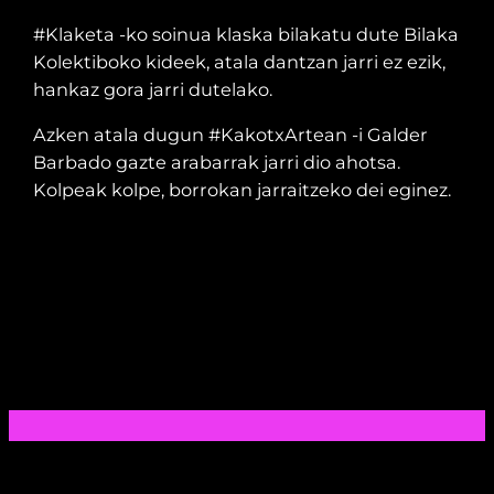
#Klaketa -ko soinua klaska bilakatu dute Bilaka
Kolektiboko kideek, atala dantzan jarri ez ezik,
hankaz gora jarri dutelako.
Azken atala dugun #KakotxArtean -i Galder
Barbado gazte arabarrak jarri dio ahotsa.
Kolpeak kolpe, borrokan jarraitzeko dei eginez.