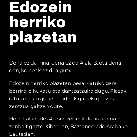
Edozein
herriko
plazetan
Dena ez da hiria, dena ez da A ala B; eta dena
den, kolpeak ez dira gutxi.
Edozein herriko plazetan besarkatuko gara
berriro, oihukatu eta dantzatzuko dugu. Plazak
ditugu elkargune. Jenderik gabeko plazek
zentzua galtzen dute.
Herri txikietako #Lokatzetan ibili dira igerian
zenbait gazte. Xiberuan, Baztanen edo Arabako
Lautadan.