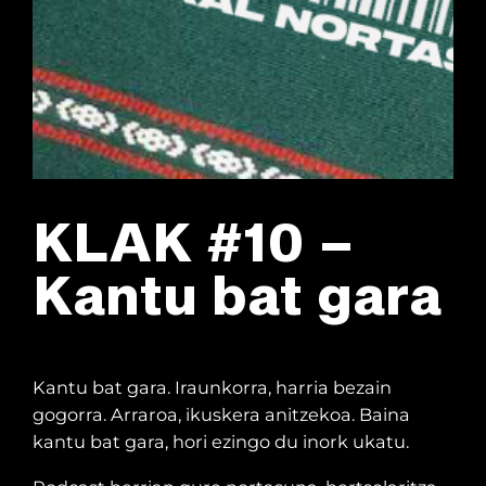
KLAK #10 –
Kantu bat gara
Kantu bat gara. Iraunkorra, harria bezain
gogorra. Arraroa, ikuskera anitzekoa. Baina
kantu bat gara, hori ezingo du inork ukatu.