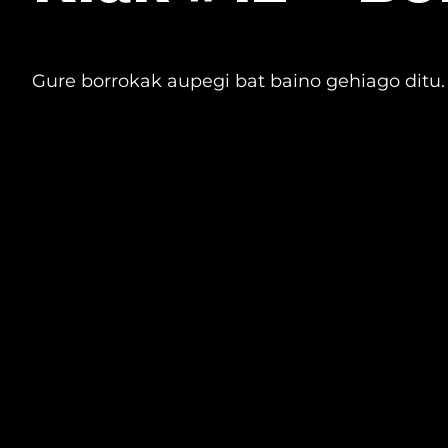
Gure borrokak aupegi bat baino gehiago ditu. A