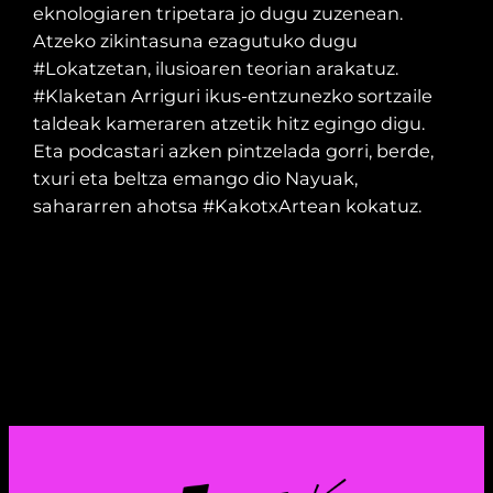
eknologiaren tripetara jo dugu zuzenean.
Atzeko zikintasuna ezagutuko dugu
#Lokatzetan, ilusioaren teorian arakatuz.
#Klaketan Arriguri ikus-entzunezko sortzaile
taldeak kameraren atzetik hitz egingo digu.
Eta podcastari azken pintzelada gorri, berde,
txuri eta beltza emango dio Nayuak,
sahararren ahotsa #KakotxArtean kokatuz.