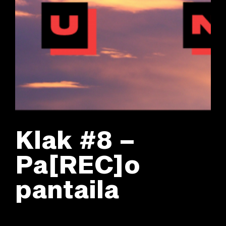
Klak #8 –
Pa[REC]o
pantaila