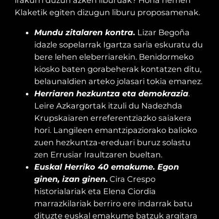
Klaketik egiten dizugun liburu proposamenak.
Mundu zitalaren kontra
.
Lizar Begoña
idazle sopelarrak Igartza saria eskuratu du
bere lehen eleberriarekin. Benidormeko
kiosko baten gorabeherak kontatzen ditu,
belaunaldien arteko jolasari tokia emanez.
Herriaren hezkuntza eta demokrazia
.
Leire Azkargortak itzuli du Nadezhda
Krupskaiaren erreferentziazko saiakera
hori. Langileen emantzipaziorako balioko
zuen hezkuntza-ereduari buruz solastu
zen Errusiar Iraultzaren bueltan.
Euskal Herriko 40 emakume. Egon
ginen, izan ginen
.
Cira Crespo
historialariak eta Elena Ciordia
marrazkilariak berriro ere indarrak batu
dituzte euskal emakume batzuk argitara