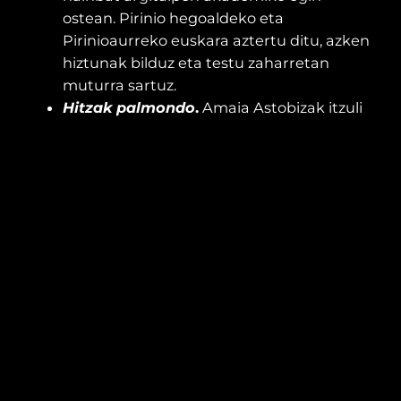
ostean. Pirinio hegoaldeko eta
Pirinioaurreko euskara aztertu ditu, azken
hiztunak bilduz eta testu zaharretan
muturra sartuz.
Hitzak palmondo
.
Amaia Astobizak itzuli
du eta Begonia Santa-Ceciliak ilustratu du
Silvia Federici pentsalari feministaren
poesia liburu hori. COVID-19aren
pandemiaren garaian osatu zen lan hori,
akuarelazko marrazkien laguntzarekin
batera.
Puta Gorda
.
Yolanda Larreategik idatzi du
album hori eta Helena Azkarragaurizarrek
ilustratu. Izenburuak dioen bezala
eta
puta
etiketen inguruan solasten da.
lodi