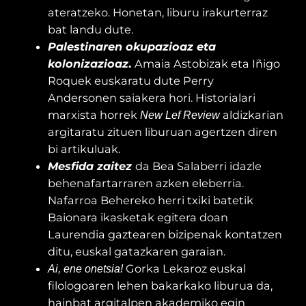
ateratzeko. Honetan, liburu irakurterraz
bat landu dute.
Palestinaren okupazioaz eta
kolonizazioaz
.
Amaia Astobizak eta Iñigo
Roquek euskaratu dute Perry
Andersonen saiakera hori. Historialari
marxista horrek
aldizkarian
New Lef Review
argitaratu zituen liburuan agertzen diren
bi artikuluak.
Mesfida zaitez
da Bea Salaberri idazle
behenafartarraren azken eleberria.
Nafarroa Behereko herri txiki batetik
Baionara ikasketak egitera doan
Laurendia gaztearen bizipenak kontatzen
ditu, euskal gatazkaren garaian.
Gorka Lekaroz euskal
Ai, ene onetsia!
filologoaren lehen bakarkako liburua da,
hainbat argitalpen akademiko egin