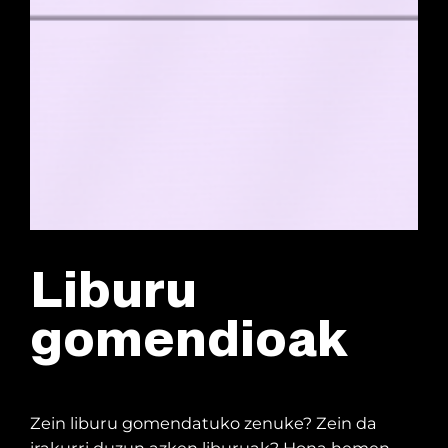
Liburu
gomendioak
Zein liburu gomendatuko zenuke? Zein da
irakurri duzun azken liburuak? Hona hemen