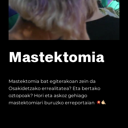
Mastektomia
Mastektomia bat egiterakoan zein da
Osakidetzako errealitatea? Eta bertako
oztopoak? Hori eta askoz gehiago
mastektomiari buruzko erreportaian