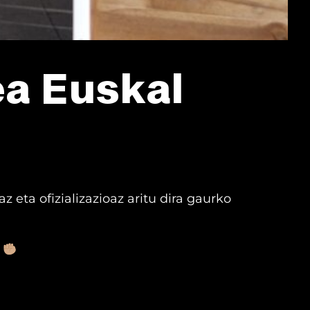
ea Euskal
z eta ofizializazioaz aritu dira gaurko
.