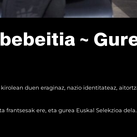
bebeitia ~ Gur
irolean duen eraginaz, nazio identitateaz, aitortza
zta frantsesak ere, eta gurea Euskal Selekzioa dela