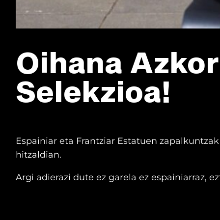
Oihana Azkor
Selekzioa!
Espainiar eta Frantziar Estatuen zapalkuntzak k
hitzaldian.
Argi adierazi dute ez garela ez espainiarraz, e