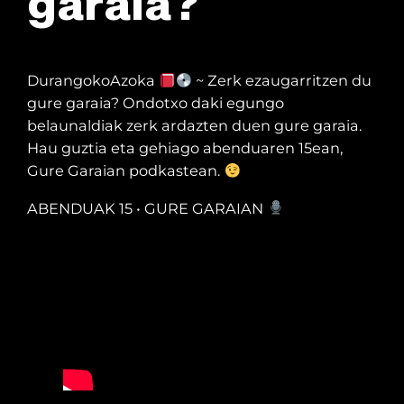
garaia?
DurangokoAzoka
~ Zerk ezaugarritzen du
gure garaia? Ondotxo daki egungo
belaunaldiak zerk ardazten duen gure garaia.
Hau guztia eta gehiago abenduaren 15ean,
Gure Garaian podkastean.
ABENDUAK 15 • GURE GARAIAN