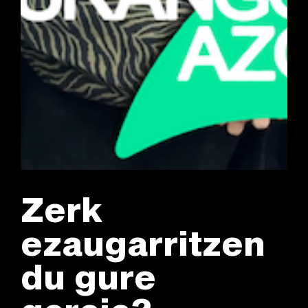
Zerk
ezaugarritzen
du gure